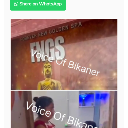
11
Share on WhatsApp
पिस्टल
और
ड्रोन
बरामद,
एक
गिरफ्तार