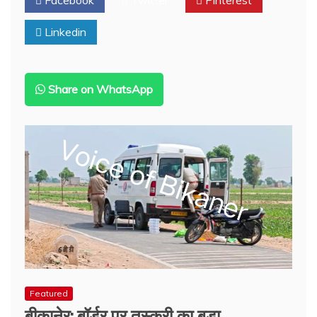
भजनों
का
Linkedin
सहारा…
बीकानेर
में
इंद्र
देव
Share on WhatsApp
को
मनाने
के
लिए
16
दिन
चलेगा
अखंड
कीर्तन
Featured
बीकानेर: बॉर्डर पर तस्करी का बड़ा