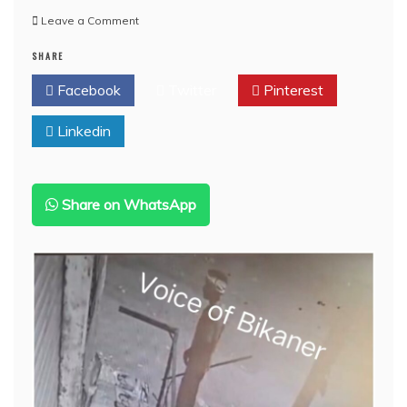
on
Leave a Comment
बीकानेर
SHARE
:
ऑपरेशन
Facebook
Twitter
Pinterest
बुलडोजर,
हिस्ट्रीशीटरों
Linkedin
के
अवैध
कब्जे
ध्वस्त,भारी
पुलिस
Share on WhatsApp
बल
तैनात