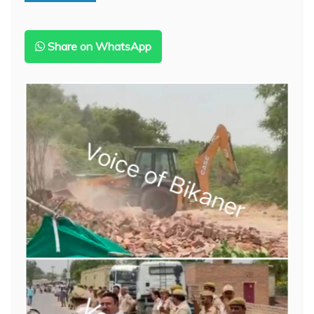
ने
अस्पताल
की
व्यवस्थाओं
Share on WhatsApp
पर
उठाए
सवाल,
पीबीएम
का
कथित
ऑडियो
चर्चा
में