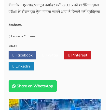
बीकानेर ।एसआई /प्लाटून कमांडर भर्ती-2025 की शारीरिक दक्षता
परीक्षा के दौरान एक ऐसा मामला सामने आया है जिसने भर्ती प्रक्रिया
Read more..
on
Leave a Comment
बीकानेर:
SHARE
जेल
की
Facebook
Twitter
Pinterest
सलाखों
के
Linkedin
पीछे
रची
एसआई
भर्ती
परीक्षा
Share on WhatsApp
में
सेंध
की
साजिश,
फर्जी