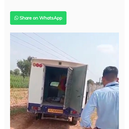
हुए
फरार,
तीन
Share on WhatsApp
युवकों
की
हरकत
कैमरे
में
कैद