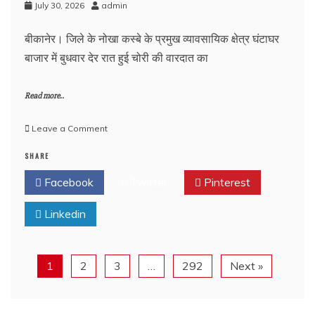
July 30, 2026
admin
बीकानेर। जिले के नोखा कस्बे के प्रमुख व्यावसायिक क्षेत्र घंटाघर
बाजार में बुधवार देर रात हुई चोरी की वारदात का
Read more..
on
Leave a Comment
बीकानेर:
SHARE
मुख्य
बाजार
Facebook
Twitter
Pinterest
में
चोरों
Linkedin
की
करतूत,
छह
दुकानों
1
2
3
…
292
Next »
के
ताले
तोड़े,
सीसीटीवी