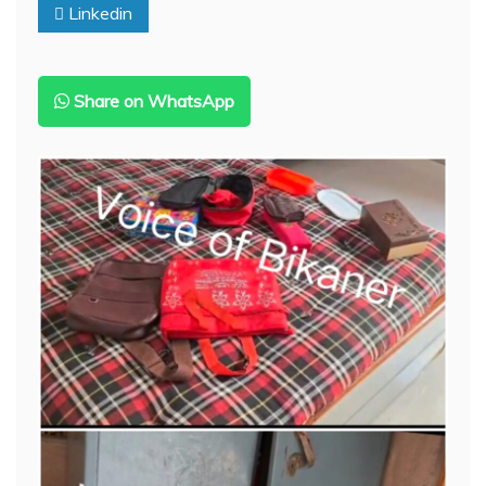
Linkedin
पर
धावा,
50
लाख
से
Share on WhatsApp
ज्यादा
की
नकदी
लेकर
फरार
हुए
बदमाश!!