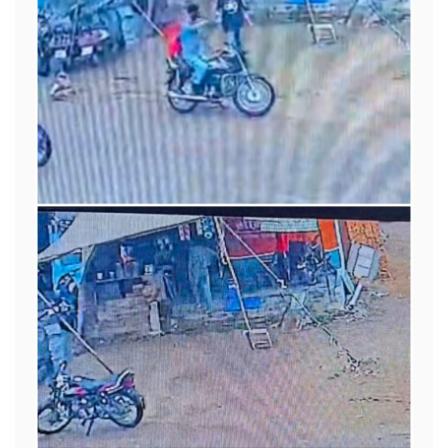
प्रवेश
पत्र
ने
खोल
दी
पोल