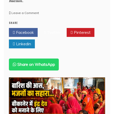
Read more..
on
Leave a Comment
बीकानेर:
SHARE
मंदिर
दर्शन
Facebook
Twitter
Pinterest
को
गया
Linkedin
परिवार,लाखों
के
नकदी-
जेवर
समेटकर
Share on WhatsApp
फरार
हुए
चोर