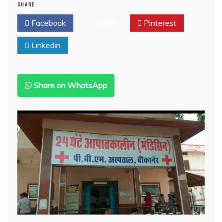
SHARE
स्पा
सेंटर
Facebook
Twitter
Pinterest
की
आड़
Linkedin
में
चल
रहा
था
गंदा
Share on WhatsApp
खेल,संचालिका
समेत
चार
गिरफ्तार